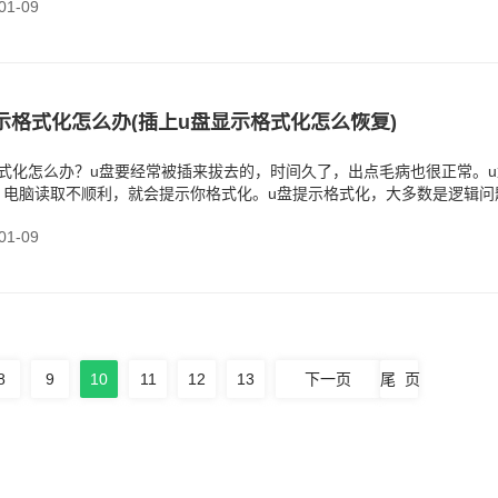
1-09
示格式化怎么办(插上u盘显示格式化怎么恢复)
式化怎么办？u盘要经常被插来拔去的，时间久了，出点毛病也很正常。u
，电脑读取不顺利，就会提示你格式化。u盘提示格式化，大多数是逻辑问
掉。
1-09
8
9
10
11
12
13
下一页
尾 页