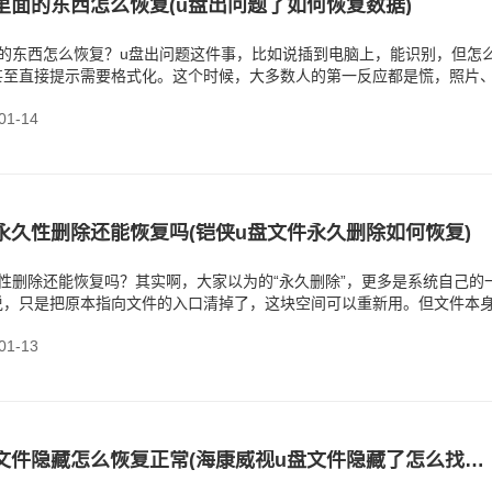
里面的东西怎么恢复(u盘出问题了如何恢复数据)
面的东西怎么恢复？u盘出问题这件事，比如说插到电脑上，能识别，但怎
甚至直接提示需要格式化。这个时候，大多数人的第一反应都是慌，照片
要是丢失了，
1-14
件永久性删除还能恢复吗(‌铠侠u盘文件永久删除如何恢复)
性删除还能恢复吗？其实啊，大家以为的“永久删除”，更多是系统自己的
说，只是把原本指向文件的入口清掉了，这块空间可以重新用。但文件本
失不见。
1-13
海康威视u盘文件隐藏怎么恢复正常(海康威视u盘文件隐藏了怎么找回来)