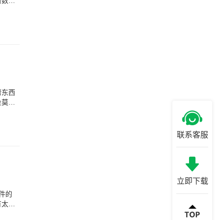
新数据
拷东西
会莫名
联系客服
立即下载
件的
有太大