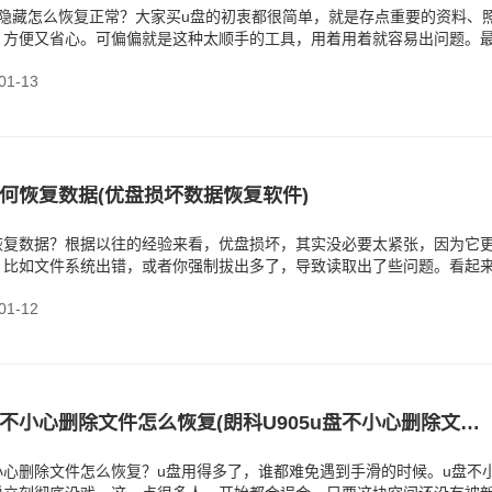
件隐藏怎么恢复正常？大家买u盘的初衷都很简单，就是存点重要的资料、
，方便又省心。可偏偏就是这种太顺手的工具，用着用着就容易出问题。
件明明还占着空间
1-13
何恢复数据(优盘损坏数据恢复软件)
恢复数据？根据以往的经验来看，优盘损坏，其实没必要太紧张，因为它
，比如文件系统出错，或者你强制拔出多了，导致读取出了些问题。看起
在的。
1-12
朗科U905u盘不小心删除文件怎么恢复(朗科U905u盘不小心删除文件怎么找回)
不小心删除文件怎么恢复？u盘用得多了，谁都难免遇到手滑的时候。u盘不