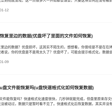
说立刻彻底没戏，这一点很多人一开始都会误会，只要这块空间还没有被
会。
1-12
恢复里边的数据(优盘坏了里面的文件如何恢复)
复里边的数据？优盘损坏，这其实不陌生的，想想看，你曾经是不是在在
或者说，你的优盘是不是用太久了？优盘坏了，可能会提示格式化，数据
题，
1-09
u盘文件能恢复吗(u盘快速格式化如何恢复数据)
盘文件能恢复吗？快速格式化速度很快，几秒钟就能完成，但盘里原来存文
还没被动过，数据只是暂时看不见了。快速格式化后恢复数据，其实并没
是，