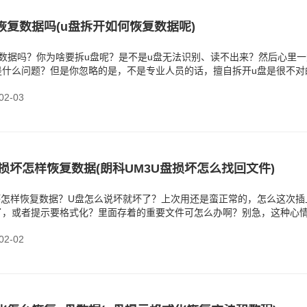
恢复数据吗(u盘拆开如何恢复数据呢)
数据吗？你为啥要拆u盘呢？是不是u盘无法识别、读不出来？然后心里一
是什么问题？但是你忽略的是，不是专业人员的话，擅自拆开u盘是很不对
杂化。
2-03
盘损坏怎样恢复数据(朗科UM3U盘损坏怎么找回文件)
坏怎样恢复数据？U盘怎么说坏就坏了？上次用还是蛮正常的，怎么这次插
了，或者提示要格式化？里面存着的重要文件可怎么办啊？别急，这种心
自己吓自己，
2-02