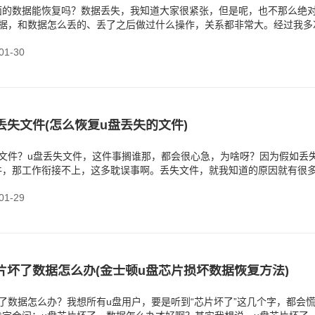
盘里面的数据能恢复吗？数据丢失，我知道大家很紧张，但是呢，也不那么绝
数据，和数据怎么丢的、丢了之后做过什么操作，关系都非常大。经过我多
要u盘还能
1-30
丢失文件(怎么恢复u盘丢失的文件)
失文件？u盘丢失文件，这件事搁谁那，都会很心急，为啥呀？因为假如丢
件，那工作衔接不上，这多耽误事啊。丢失文件，就我知道的原因就有很
就
1-29
片坏了数据怎么办(金士顿u盘芯片损坏数据恢复方法)
了数据怎么办？我想所有u盘用户，要是听到“芯片坏了”这几个字，都会