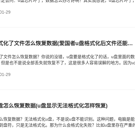
肯定会问：u盘芯片坏了，数据怎么办才好啊？其实我想说，u盘芯片坏了
，
1-29
爱国者u盘格式化了文件怎么恢复数据(爱国者u盘格式化后文件还能恢复么)
了文件怎么恢复数据？你说的没错，u盘要是格式化了的话，u盘里面的数
。但是也不是说全部丢失就恢复不了，这是很多人容易误解的地方。因为u
只是
1-29
盘怎么恢复数据(u盘显示无法格式化怎样恢复)
么恢复数据？无法格式化u盘，不是说u盘不能识别。这种问题，电脑是能
看到盘符，只是无法格式化。那为什么会格式化失败？比如u盘里存在严重
使用时