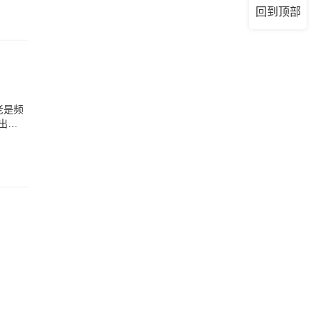
回到顶部
老是频
出现