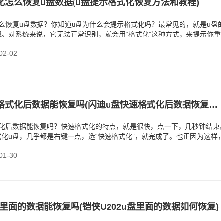
化怎么恢复u盘数据(u盘提示格式化恢复方法和教程)
么恢复u盘数据？你知道u盘为什么会提示格式化吗？最常见的，就是u盘
。对系统来说，它无法正常识别，就会用“格式化”这种方式，来提示你重
可以理解吧？
2-02
‌闪迪u盘快速格式化后数据能恢复吗(‌闪迪u盘快速格式化后数据恢复教程)
式化后数据能恢复吗？快速格式化的特点，就是很快，点一下，几秒钟结束
化u盘，几乎都是右键一点，选“快速格式化”，就完成了。也正因为这样
完才反应过来，
1-30
u盘里面的数据能恢复吗(铠侠‌U202u盘里面的数据如何恢复)