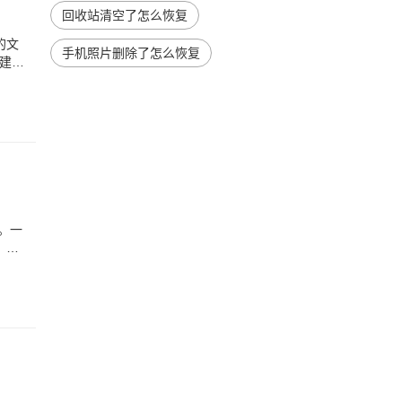
回收站清空了怎么恢复
的文
手机照片删除了怎么恢复
建文
。一
，很