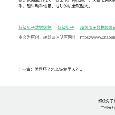
手，越早动手恢复，成功的机会就越大。
超级兔子数据恢复
超级兔子
超级兔子数据恢复
本文为原创，转载请注明原网址：https://www.chaojituzi.n
上一篇：
优盘坏了怎么恢复里边的数据(优盘坏了里面的文件如何恢复)
超级兔子数据恢
广州天行