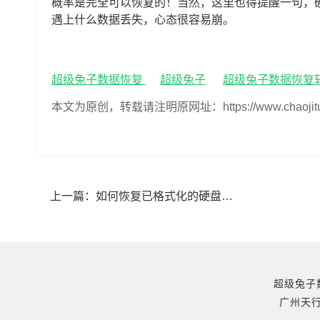
概率是完全可以恢复的！当然，这里也得提醒一句，
遇上什么数据丢失，心态很容易崩。
超级兔子数据恢复
超级兔子
超级兔子数据恢复
本文为原创，转载请注明原网址：https://www.chaojituzi.n
上一篇：
如何恢复已格式化的硬盘数据(格式化后的硬盘数据恢复方法)
超级兔子数据恢
广州天行