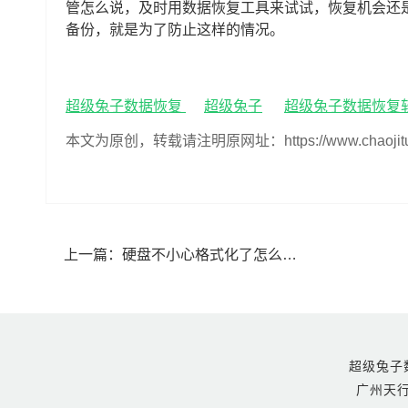
管怎么说，及时用数据恢复工具来试试，恢复机会还
备份，就是为了防止这样的情况。
超级兔子数据恢复
超级兔子
超级兔子数据恢复
本文为原创，转载请注明原网址：https://www.chaojituzi.n
上一篇：
硬盘不小心格式化了怎么恢复数据(硬盘误格式化后数据恢复方法)
超级兔子数据恢
广州天行