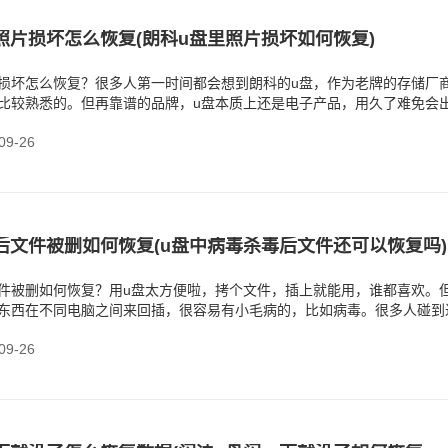
照片损坏怎么恢复(朗科u盘里照片损坏如何恢复)
片损坏怎么恢复？很多人第一时间都会想到朗科的u盘，作为老牌的存储厂
都比较熟悉的。但再靠谱的品牌，u盘本质上还是电子产品，用久了难免会
心的，
9-26
后文件被删如何恢复(u盘中病毒杀毒后文件还可以恢复吗)
文件被删如何恢复？用u盘太方便啦，拷个文件，插上就能用，谁都喜欢。
种东西在不同电脑之间来回插，很容易有小毛病的，比如病毒。很多人碰到
毒软件杀一下，
9-26