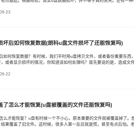
，有点尴尬。根据经验，其实u盘数据损坏，并不等于真的丢失。还有一种
户会修复u
9-23
损坏后如何恢复数据(朗科u盘文件损坏了还能恢复吗)
坏后如何恢复数据？有时候，我们平时用u盘拷贝文件，或者备份重要东西
开，或者显示损坏的情况，你知道该如何处理吗？首先要说的是，造成文
可能是突然拔出
9-22
盖了怎么才能恢复(u盘被覆盖的文件还能恢复吗)
了怎么才能恢复？u盘有时候一个不小心，原本重要的文件就被覆盖掉了。
，结果覆盖了旧文件。这时候，很多人第一反应就是慌，甚至有点后怕。
严重，