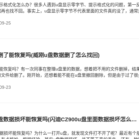
提示格式化怎么办？很多人遇到u盘显示零字节、提示格式化的问题，第一
据再也找不回。事实上，u盘显示零字节不代表里面的文件真的没了，通常
题，
9-25
删了能恢复吗(‌威刚u盘数据删了怎么找回)
了能恢复吗？有一次同事在整理u盘里的数据，想着把不用的文件删掉，结
的文件给删了。刚开始，还想着能不能在u盘里撤回删除，但是由于过了很
。
9-23
‌闪迪CZ900u盘数据损坏能恢复吗(‌闪迪CZ900u盘里面数据损坏怎么回事)
盘数据损坏能恢复吗？为什么一打开u盘，就发现文件打不开了呢？最近有个