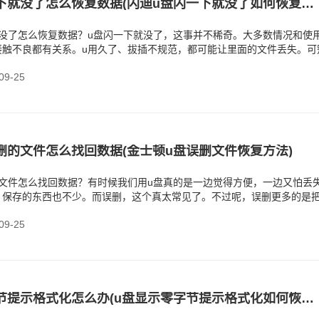
闪迪u盘闪一下就没了怎么恢复数据(闪迪u盘闪一下就没了如何恢复数据)
就没了怎么恢复数据？u盘闪一下就没了，这事并不稀奇。大多数情况和使
接触不良都有关系。u用久了、拔插不规范，都可能让里面的文件丢失。可
面要是存了重要的文
9-25
删的文件怎么找回数据(金士顿u盘误删文件恢复方法)
的文件怎么找回数据？有时候我们用u盘真的是一边觉得方便，一边又怕丢
，保存的东西也不少。而误删，这个真太常见了。不过呢，误删更多的是
电脑就当它不存在
9-25
u盘显示零字节提示格式化怎么办(u盘显示零字节提示格式化如何恢复数据)