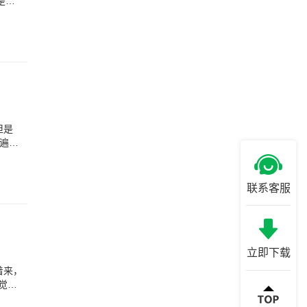
是格
但是
遍。
联系客服
立即下载
着来，
觉得