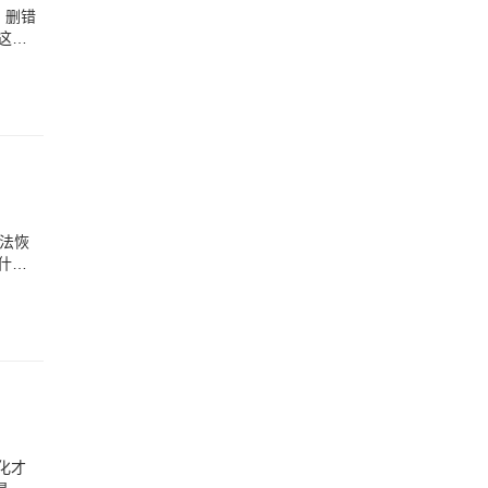
，删错
这个
法恢
什
化才