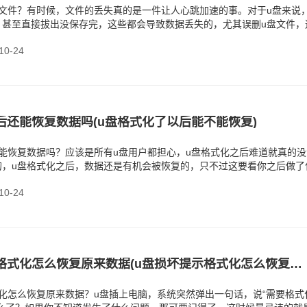
盘文件？有时候，文件的丢失真的是一件让人心跳加速的事。对于u盘来说
、甚至直接拔出没保存完，这些都会导致数据丢失的，尤其误删u盘文件，
被误删
0-24
后还能恢复数据吗(u盘格式化了以后能不能恢复)
能恢复数据吗？应该是所有u盘用户都担心，u盘格式化之后难道就真的没
的，u盘格式化之后，数据还是有机会被恢复的，只不过这要看你之后做了
关键，就是别往
0-24
u盘损坏需要格式化怎么恢复原来数据(u盘损坏提示格式化怎么恢复数据)
化怎么恢复原来数据？u盘插上电脑，系统突然弹出一句话，说“需要格式