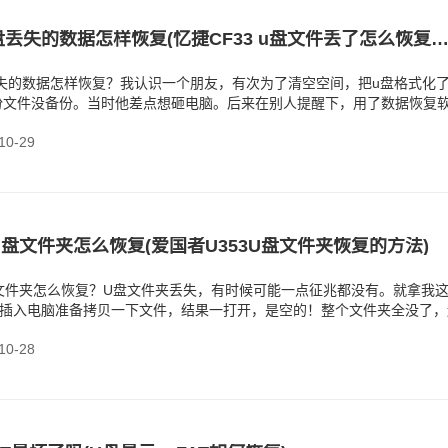
忆捷CF33 u盘丢失的数据怎样恢复(忆捷CF33 u盘文件丢了怎么恢复
盘丢失的数据怎样恢复？我认识一个朋友，有次为了清空空间，把u盘格式化
份文件没备份。当时他差点想砸电脑。后来在别人提醒下，用了数据恢复
来。其实，
0-29
U盘文件夹怎么恢复(爱国者U353U盘文件夹恢复的方法)
盘文件夹怎么恢复？U盘文件夹丢失，有时候可能一点征兆都没有。就拿我
盘插入电脑准备拷贝一下文件，结果一打开，是空的！整个文件夹全没了，
了。但仔细想想
0-28