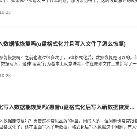
怎么了？如果你不知道发生了什么问题，那可要记得了，这时候最忌讳的就
化了，
0-23
入数据能恢复吗(u盘格式化并且写入文件了怎么恢复)
数据能恢复吗？之前也说过很多次了，u盘格式化后，数据恢复是可以的。
数据写入，这种“覆盖”行为基本上就意味着，你在原来文件上重新写了一
的是闪存芯片
0-23
惠普u盘格式化写入数据能恢复吗(惠普u盘格式化后写入新数据恢复方法)
写入数据能恢复吗？惠普这种常见品牌的u盘，用的人多，但问题也常常跟
u盘格式化了，还在里面写入了新数据。格式化后写入数据这个问题，有人
件，应该没多大关