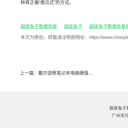
种真正偏“傻瓜式”的方式。
超级兔子数据恢复
超级兔子
超级兔子数据恢复
本文为原创，转载请注明原网址：https://www.chaojituzi.n
上一篇：
戴尔游匣笔记本电脑硬盘文件如何恢复(戴尔游匣笔记本电脑硬盘文件恢复方法)
超级兔子数据恢
广州天行