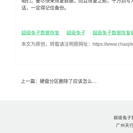
咱们，要尽快来恢复数据，而且恢复之前，千万别写
话，一定得记住备份。
超级兔子数据恢复
超级兔子
超级兔子数据恢复
本文为原创，转载请注明原网址：https://www.chaojituzi.n
上一篇：
硬盘分区删除了应该怎么办(硬盘删除分区数据恢复方法)
超级兔子数据恢
广州天行