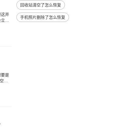
回收站清空了怎么恢复
但这并
手机照片删除了怎么恢复
会立刻
但要是
空
化的恢复方法)