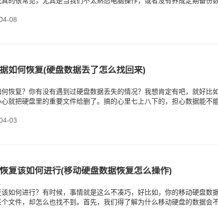
况真的很常见，尤其是当我们不太熟悉电脑操作，或者没有养成定期备份
心就会遇到这样的麻
4-08
据如何恢复(硬盘数据丢了怎么找回来)
如何恢复？你有没有遇到过硬盘数据丢失的情况？我想肯定有吧，就好比
小心就把硬盘里的重要文件给删了。搞的心里七上八下的，担心数据能不
，数据还是找回了，
4-03
恢复该如何进行(移动硬盘数据恢复怎么操作)
复该如何进行？有时候，事情就是这么不凑巧，好比如，你的移动硬盘数
某个文件，却怎么也找不到。首先，我们得了解为什么移动硬盘的数据会
硬盘的时候没有安全