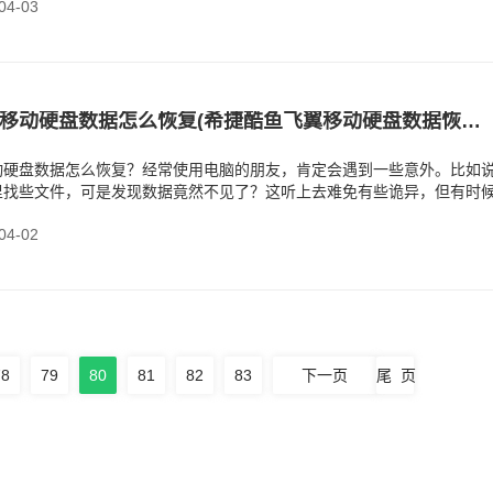
4-03
希捷酷鱼飞翼移动硬盘数据怎么恢复(希捷酷鱼飞翼移动硬盘数据恢复方法)
动硬盘数据怎么恢复？经常使用电脑的朋友，肯定会遇到一些意外。比如
里找些文件，可是发现数据竟然不见了？这听上去难免有些诡异，但有时
得让人很无厘头。不
4-02
78
79
80
81
82
83
下一页
尾 页