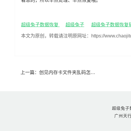
着急的，所以早点处理、早点恢复哦。
超级兔子数据恢复
超级兔子
超级兔子数据恢复
本文为原创，转载请注明原网址：https://www.chaojituzi.n
上一篇：
创见内存卡文件夹乱码怎么恢复(创见内存卡文件夹乱码如何恢复)
超级兔子数据恢
广州天行