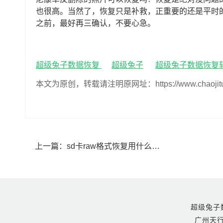
也很高。当然了，恢复只是补救，正重要的还是平时
之前，最好再三确认，不要心急。
超级兔子数据恢复
超级兔子
超级兔子数据恢复
本文为原创，转载请注明原网址：https://www.chaojituzi.n
上一篇：
sd卡raw格式恢复用什么软件好用(sd卡出现raw格式后的恢复软件推荐)
超级兔子数据恢
广州天行