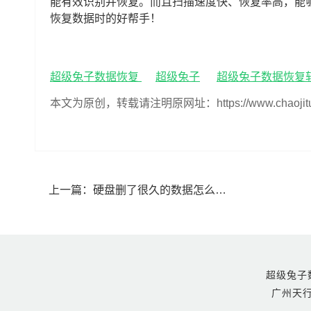
能有效识别并恢复。而且扫描速度快、恢复率高，能
恢复数据时的好帮手！
超级兔子数据恢复
超级兔子
超级兔子数据恢复
本文为原创，转载请注明原网址：https://www.chaojituzi.n
上一篇：
硬盘删了很久的数据怎么恢复(硬盘能恢复多久删除的数据)
超级兔子数据恢
广州天行