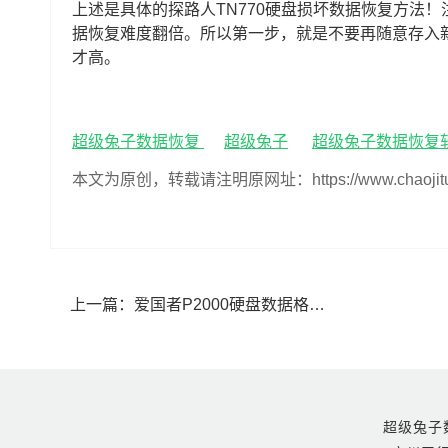
上述是具体的探路人TN770硬盘损坏数据恢复方法
据恢复难度翻倍。所以第一步，就是不要再随意存入
才高。
超级兔子数据恢复
超级兔子
超级兔子数据恢复
本文为原创，转载请注明原网址：https://www.chaojituzi.n
上一篇：
爱国者P2000‌硬盘数据格式化如何恢复(爱国者P2000‌硬盘格式化怎么恢复)
超级兔子数据恢