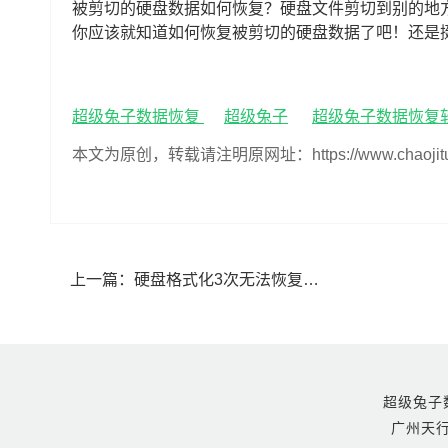
被剪切的硬盘数据如何恢复？硬盘文件剪切到别的地
你应该就知道如何恢复被剪切的硬盘数据了吧！还是
超级兔子数据恢复
超级兔子
超级兔子数据恢复
本文为原创，转载请注明原网址：https://www.chaojituzi.n
上一篇：
硬盘格式化3次无法恢复数据了吗(硬盘格式化3次怎么恢复数据)
超级兔子数据恢
广州天行