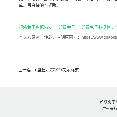
单、最直接的方式哦。
超级兔子数据恢复
超级兔子
超级兔子数据恢复
本文为原创，转载请注明原网址：https://www.chaojituzi.n
上一篇：
u盘显示零字节提示格式化怎么办(u盘显示零字节提示格式化如何恢复数据)
超级兔子数据恢
广州天行