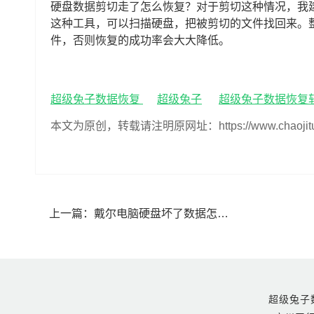
硬盘数据剪切走了怎么恢复？对于剪切这种情况，我建
这种工具，可以扫描硬盘，把被剪切的文件找回来。
件，否则恢复的成功率会大大降低。
超级兔子数据恢复
超级兔子
超级兔子数据恢复
本文为原创，转载请注明原网址：https://www.chaojituzi.n
上一篇：
戴尔电脑硬盘坏了数据怎么恢复(戴尔电脑硬盘坏了恢复数据步骤)
超级兔子数据恢