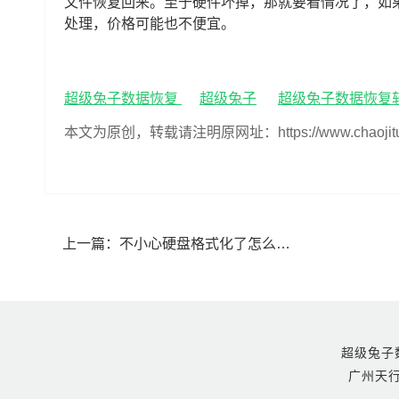
文件恢复回来。至于硬件坏掉，那就要看情况了，如
处理，价格可能也不便宜。
超级兔子数据恢复
超级兔子
超级兔子数据恢复
本文为原创，转载请注明原网址：https://www.chaojituzi.n
上一篇：
不小心硬盘格式化了怎么恢复数据(不小心把硬盘格式化了能恢复吗)
超级兔子数据恢
广州天行