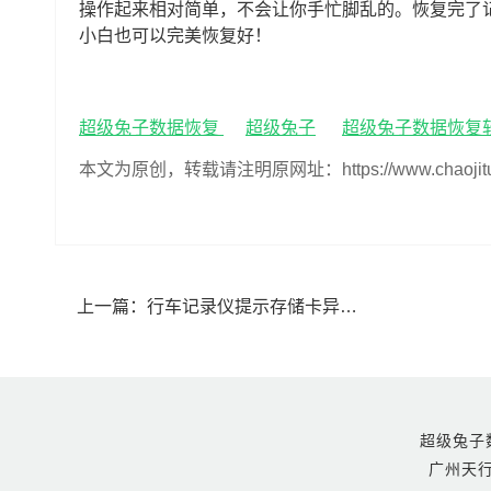
操作起来相对简单，不会让你手忙脚乱的。恢复完了
小白也可以完美恢复好！
超级兔子数据恢复
超级兔子
超级兔子数据恢复
本文为原创，转载请注明原网址：https://www.chaojituzi.n
上一篇：
行车记录仪提示存储卡异常怎么办(行车记录仪提示存储卡异常如何恢复)
超级兔子数据恢
广州天行