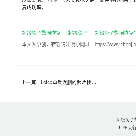
以恢复的。但内存卡丢失数据之后，如果继续拍摄，
复成功率。
超级兔子数据恢复
超级兔子
超级兔子数据恢复
本文为原创，转载请注明原网址：https://www.chaojituzi.n
上一篇：
‌Leica单反误删的照片找得回来吗(Leica单反照片误删了怎么恢复)
超级兔子数据恢
广州天行