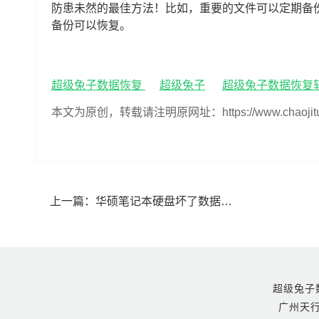
防患未然的最佳方法！比如，重要的文件可以定期备
备份可以恢复。
超级兔子数据恢复
超级兔子
超级兔子数据恢复
本文为原创，转载请注明原网址：https://www.chaojituzi.n
上一篇：
华硕笔记本硬盘坏了数据能全部恢复吗(华硕笔记本硬盘坏了数据恢复方法)
超级兔子数据恢
广州天行