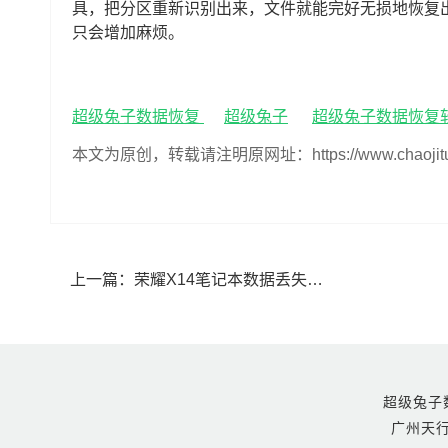
具，把分区重新识别出来，文件就能完好无损地恢复
只会增加麻烦。
超级兔子数据恢复
超级兔子
超级兔子数据恢复
本文为原创，转载请注明原网址：https://www.chaojituzi.n
上一篇：
荣耀X14笔记本数据丢失怎么恢复(荣耀X14笔记本数据丢失了还能恢复吗)
超级兔子数据恢
广州天行