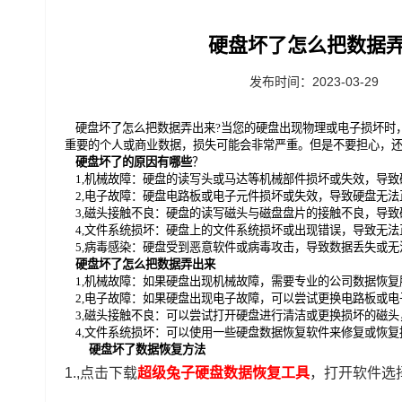
硬盘坏了怎么把数据弄
发布时间：2023-03-29
硬盘坏了怎么把数据弄出来?当您的硬盘出现物理或电子损坏时
重要的个人或商业数据，损失可能会非常严重。但是不要担心，
硬盘坏了的原因有哪些
？
1,机械故障：硬盘的读写头或马达等机械部件损坏或失效，导
2,电子故障：硬盘电路板或电子元件损坏或失效，导致硬盘无法
3,磁头接触不良：硬盘的读写磁头与磁盘盘片的接触不良，导
4,文件系统损坏：硬盘上的文件系统损坏或出现错误，导致无
5,病毒感染：硬盘受到恶意软件或病毒攻击，导致数据丢失或无
硬盘坏了怎么把数据弄出来
1,机械故障：如果硬盘出现机械故障，需要专业的公司数据恢
2,电子故障：如果硬盘出现电子故障，可以尝试更换电路板或
3,磁头接触不良：可以尝试打开硬盘进行清洁或更换损坏的磁
4,文件系统损坏：可以使用一些硬盘数据恢复软件来修复或恢
硬盘坏了数据恢复方法
1.,点击下载
超级兔子
硬盘数据恢复工具
，打开软件选