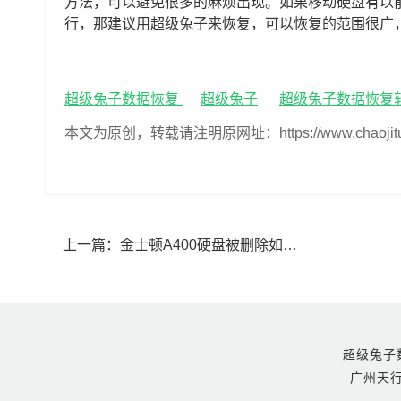
方法，可以避免很多的麻烦出现。如果移动硬盘有以
行，那建议用超级兔子来恢复，可以恢复的范围很广
超级兔子数据恢复
超级兔子
超级兔子数据恢复
本文为原创，转载请注明原网址：https://www.chaojituzi.n
上一篇：
金士顿A400硬盘被删除如何恢复,金士顿A400硬盘删除文件恢复
超级兔子数据恢
广州天行