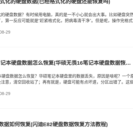
式化的硬盘数据(已经格式化的硬盘还能恢复吗)
化的硬盘数据？有时候用电脑，真的是一不小心就会出大事。比如硬盘突
，第一反应可能就是“赶紧格式化，把病毒清干净”。但是呢，操作完格式
盘里的所有数据，
8-29
华硕无畏16笔记本硬盘数据怎么恢复(华硕无畏16笔记本硬盘数据恢复步骤)
记本硬盘数据怎么恢复？华硕笔记本硬盘里的数据丢失，原因是啥呢？一个
没注意，清空回收站了；再有就是，硬盘可能有点坏道，分区出错了。这
常见，毕竟笔记本
8-29
盘数据如何恢复(闪迪E82硬盘数据恢复方法教程)