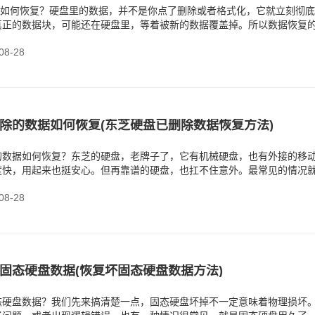
据如何恢复？硬盘里的数据，并不是你点了删除或者格式化，它就立刻彻
真正的数据块，可能还在硬盘里，等着被新的数据覆盖掉。所以数据恢复
们还没被覆盖，尽
8-28
除的数据如何恢复(东芝硬盘已删除数据恢复方法)
的数据如何恢复？东芝的硬盘，老牌子了，它有机械硬盘，也有外接的移
度快，用起来也挺安心。但再靠谱的硬盘，也扛不住意外。最常见的情况
些重要的数据，被手一
8-28
固态硬盘数据(恢复坏固态硬盘数据方法)
态硬盘数据？我们先来搞清楚一点，固态硬盘坏掉不一定意味着物理损坏