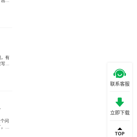
，出现
间，有
里写入
联系客服
了怎么恢复)
立即下载
这个问
了，还