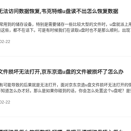
无法访问数据恢复,韦克特维u盘读不出怎么恢复数据
经常用到的储存设备，特别是需要储存一些比较大型的文件时，u盘就派上
频这些，都不在话下。可是有时候我们在读取u盘时也不是那么顺利，出现
况。这意味着我们不
2-22
文件损坏无法打开,京东京造u盘的文件被损坏了怎么办
很有可能导致的后果就是无法打开，面对京东京造u盘文件损坏无法打开的
不知道怎么办才好。那么是如果你碰到的话，你会怎么处置这个u盘呢？是
接买新的？其实，
2-22