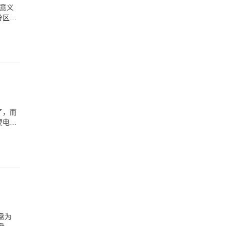
意义
分区可
了，而
要电脑
盘为