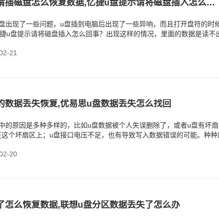
忆捷u盘显示请插磁盘怎么恢复数据,忆捷u盘提示请将磁盘插入怎么回事
u盘出现了一些问题，u盘插到电脑后出现了一些异响，而且打开盘符的时
忆捷u盘提示请将磁盘插入怎么回事？出现这样的情况，里面的数据是读不
，因为u盘里
2-21
的数据丢失恢复,优易思u盘数据丢失怎么找回
中的原因是多种多样的，比如u盘数据被个人失误删除了，或者u盘有坏扇
在这个坏扇区上；u盘接口电压不足，也有导致写入数据错误的可能。种种
u盘数据丢失。在
2-20
了怎么恢复数据,联想u盘分区数据丢失了怎么办