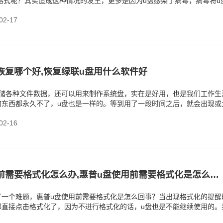
32格式呢？其实造成这种情况的发生，更多是因为u盘感染了病毒，病毒将u
u盘
2-17
恢复哪个好,恢复绿联u盘用什么软件好
存储各种文件数据，还可以用来制作系统盘，实在是好用，也是我们工作生
何东西都永久不了，u盘也是一样的。等到用了一段时间之后，就会出现或
据安全带来威胁。但
2-16
惠普u盘使用前需要格式化怎么办,惠普u盘使用前需要格式化是怎么回事
了一个难题，惠普u盘使用前需要格式化是怎么回事？当出现格式化的提醒
都直接点击格式化了，因为不进行格式化的话，u盘也是不能继续使用的。
一个好处就是，可以将