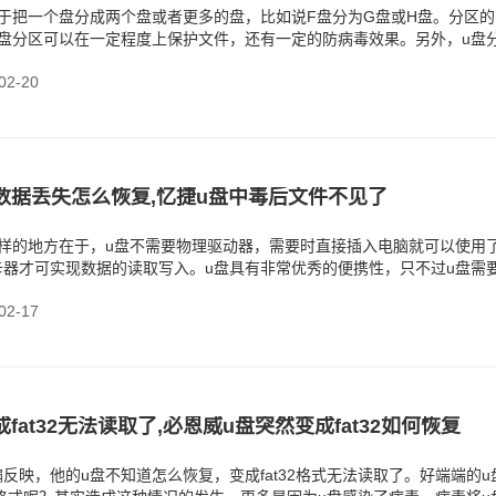
于把一个盘分成两个盘或者更多的盘，比如说F盘分为G盘或H盘。分区的
u盘分区可以在一定程度上保护文件，还有一定的防病毒效果。另外，u盘
件的管理，分区
2-20
数据丢失怎么恢复,忆捷u盘中毒后文件不见了
一样的地方在于，u盘不需要物理驱动器，需要时直接插入电脑就可以使用
卡器才可实现数据的读取写入。u盘具有非常优秀的便携性，只不过u盘需
电脑出现了病毒
2-17
fat32无法读取了,必恩威u盘突然变成fat32如何恢复
反映，他的u盘不知道怎么恢复，变成fat32格式无法读取了。好端端的u