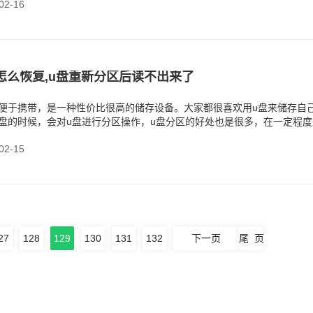
2-16
怎么恢复,u盘重新分区后读不出来了
，便于携带，是一种性价比很高的储存设备。大家都很喜欢用u盘来储存自
盘的时候，会对u盘进行分区操作，u盘分区的好处也是很多，在一定程度
读写速度，还有
2-15
27
128
129
130
131
132
下一页
尾 页