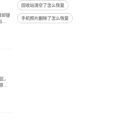
回收站清空了怎么恢复
候却提
手机照片删除了怎么恢复
出来
区，
原