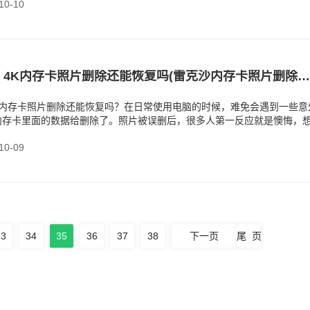
0-10
雷克沙U3V60 4K内存卡照片删除还能恢复吗(雷克沙内存卡照片删除了如何恢复)
 4K内存卡照片删除还能恢复吗？在日常使用电脑的时候，难免会遇到一些意
内存卡里面的数据给删除了。照片被误删后，很多人第一反应就是懊悔，
好了。其实，
0-09
33
34
35
36
37
38
下一页
尾 页