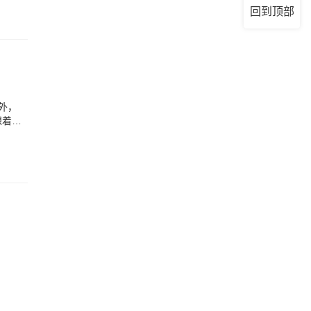
回到顶部
外，
想着要