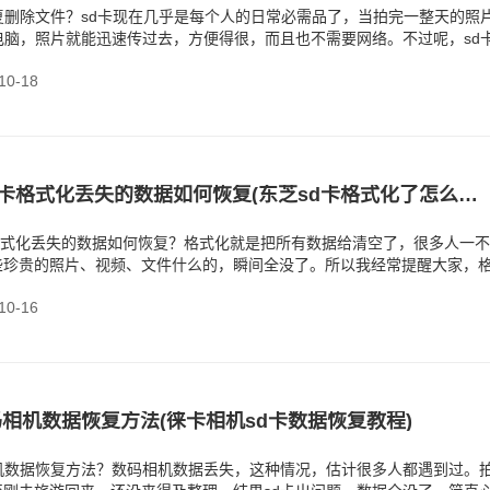
复删除文件？sd卡现在几乎是每个人的日常必需品了，当拍完一整天的照
电脑，照片就能迅速传过去，方便得很，而且也不需要网络。不过呢，sd
是家常便饭
0-18
东芝N203 sd卡格式化丢失的数据如何恢复(东芝sd卡格式化了怎么恢复数据)
d卡格式化丢失的数据如何恢复？格式化就是把所有数据给清空了，很多人一
些珍贵的照片、视频、文件什么的，瞬间全没了。所以我经常提醒大家，
但是，很多时
0-16
码相机数据恢复方法(徕卡相机sd卡数据恢复教程)
相机数据恢复方法？数码相机数据丢失，这种情况，估计很多人都遇到过。