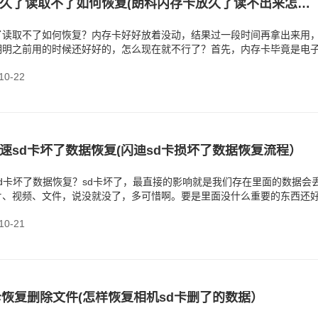
朗科内存卡放久了读取不了如何恢复(朗科内存卡放久了读不出来怎么办）
了读取不了如何恢复？内存卡好好放着没动，结果过一段时间再拿出来用
明明之前用的时候还好好的，怎么现在就不行了？首先，内存卡毕竟是电
话，它里面的数据可能
0-22
速sd卡坏了数据恢复(闪迪sd卡损坏了数据恢复流程）
d卡坏了数据恢复？sd卡坏了，最直接的影响就是我们存在里面的数据会
片、视频、文件，说没就没了，多可惜啊。要是里面没什么重要的东西还
sd卡，继续
0-21
卡恢复删除文件(怎样恢复相机sd卡删了的数据）