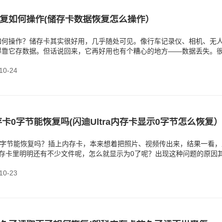
复如何操作(储存卡数据恢复怎么操作）
如何操作？储存卡其实很好用，几乎随处可见。像行车记录仪、相机、无
得靠它存数据。但话说回来，它再好用也有个糟心的地方——数据丢失。
事，用着用着，储存
0-24
内存卡0字节能恢复吗(闪迪Ultra内存卡显示0字节怎么恢复
存卡0字节能恢复吗？插上内存卡，本来想着把照片、视频传出来，结果一看
内存卡里明明还有不少文件呢，怎么就显示为0了呢？出现这种问题的原因
里文件系统
0-23