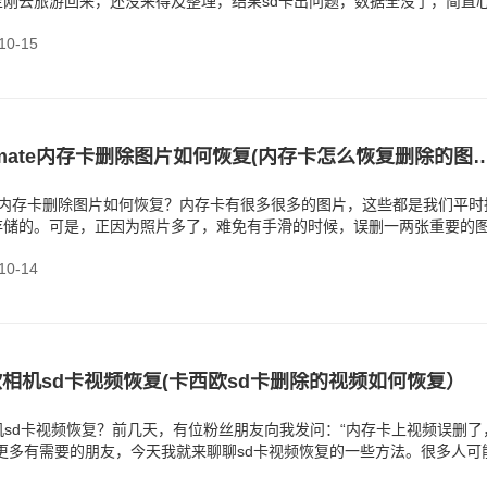
至刚去旅游回来，还没来得及整理，结果sd卡出问题，数据全没了，简直
，数据丢了就真
0-15
三星Pro Ultimate内存卡删除图片如何恢复(内存
timate内存卡删除图片如何恢复？内存卡有很多很多的图片，这些都是我们平
存储的。可是，正因为照片多了，难免有手滑的时候，误删一两张重要的
。有些
0-14
西欧相机sd卡视频恢复(卡西欧sd卡删除的视频如何恢复）
相机sd卡视频恢复？前几天，有位粉丝朋友向我发问：“内存卡上视频误删了
更多有需要的朋友，今天我就来聊聊sd卡视频恢复的一些方法。很多人可
件，就再也