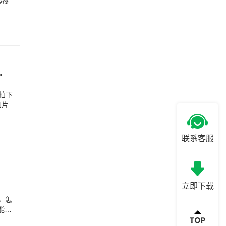
心疼到
卡怎么恢复删除的图片)
时拍下
图片，
联系客服
立即下载
，怎
能以