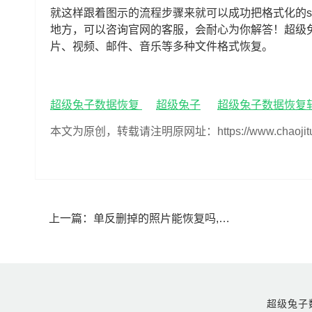
就这样跟着图示的流程步骤来就可以成功把格式化的
地方，可以咨询官网的客服，会耐心为你解答！超级
片、视频、邮件、音乐等多种文件格式恢复。
超级兔子数据恢复
超级兔子
超级兔子数据恢复
本文为原创，转载请注明原网址：https://www.chaojituzi.n
上一篇：
单反删掉的照片能恢复吗,单反照片不小心删除怎样恢复
超级兔子数据恢