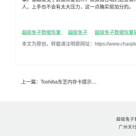
人，上手也不会有太大压力，这一点确实挺加分的。
超级兔子数据恢复
超级兔子
超级兔子数据恢复
本文为原创，转载请注明原网址：https://www.chaojituzi.n
上一篇：
Toshiba东芝内存卡提示格式化如何恢复(东芝内存卡提示格式化怎么恢复)
超级兔子数据恢
广州天行