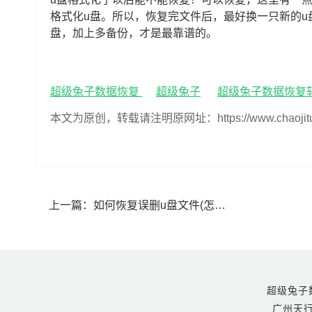
格式化u盘。所以，恢复完文件后，最好换一只新的u
盘，加上多备份，才是最靠谱的。
超级兔子数据恢复
超级兔子
超级兔子数据恢复
本文为原创，转载请注明原网址：https://www.chaojituzi.n
上一篇：
如何恢复误删u盘文件(怎么恢复u盘误删的文件)
超级兔子数据恢
广州天行