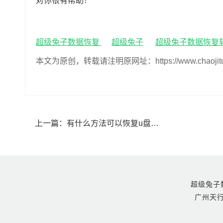
对你很有帮助！
超级兔子数据恢复
超级兔子
超级兔子数据恢复
本文为原创，转载请注明原网址：https://www.chaojituzi.n
上一篇：
有什么方法可以恢复u盘数据(怎么恢复u盘数据恢复)
超级兔子数据恢
广州天行