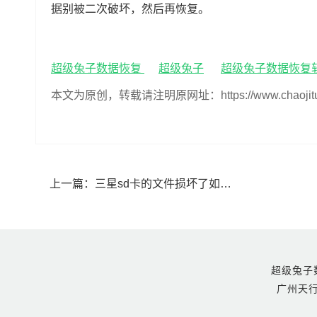
据别被二次破坏，然后再恢复。
超级兔子数据恢复
超级兔子
超级兔子数据恢复
本文为原创，转载请注明原网址：https://www.chaojituzi.n
上一篇：
三星sd卡的文件损坏了如何恢复(三星sd卡的文件损坏了怎么恢复)
超级兔子数据恢
广州天行