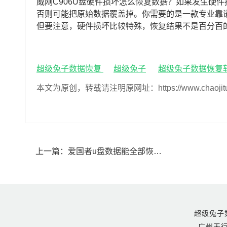
威刚C906U盘硬件损坏怎么恢复数据？如果发生硬
否则可能把原始数据覆盖掉。你需要的是一款专业靠
但要注意，硬件损坏比较特殊，恢复结果不是百分百
超级兔子数据恢复
超级兔子
超级兔子数据恢复
本文为原创，转载请注明原网址：https://www.chaojituzi.n
上一篇：
爱国者u盘数据能全部恢复吗(爱国者u盘数据如何全部恢复)
超级兔子数据恢
广州天行