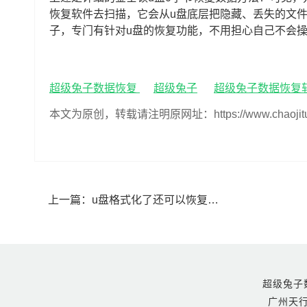
恢复软件去扫描，它会从u盘底层把隐藏、丢失的文
子，专门有针对u盘的恢复功能，不用担心自己不会
超级兔子数据恢复
超级兔子
超级兔子数据恢复
本文为原创，转载请注明原网址：https://www.chaojituzi.n
上一篇：
u盘格式化了还可以恢复数据吗(格式化过的u盘怎么恢复数据)
超级兔子数据恢
广州天行