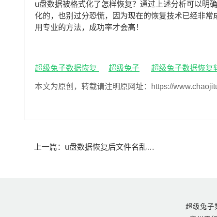
u盘数据被格式化了怎样恢复？通过上述分析可以明
化的，也别过分恐慌，因为现在的恢复技术已经非常
用专业的方法，成功率才会高！
超级兔子数据恢复
超级兔子
超级兔子数据恢复
本文为原创，转载请注明原网址：https://www.chaojituzi.n
上一篇：
u盘数据恢复后文件名乱了怎么办(u盘恢复文件后乱码怎么恢复)
超级兔子数据恢