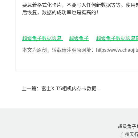
要急着格式化卡片，不要写入任何新数据等等。使用超
后恢复，数据的成功率也是挺高的！
超级兔子数据恢复
超级兔子
超级兔子数据恢复
本文为原创，转载请注明原网址：https://www.chaojituzi.n
上一篇：
‌富士‌X-T5相机内存卡数据怎么找回(富士‌X-T5相机内存卡数据丢了怎么办)
超级兔子数据恢
广州天行