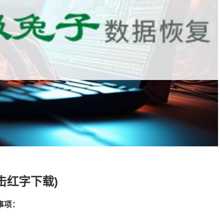
击红字下载)
事项：