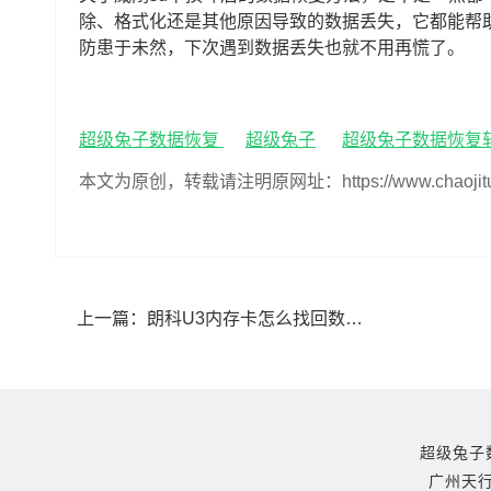
除、格式化还是其他原因导致的数据丢失，它都能帮
防患于未然，下次遇到数据丢失也就不用再慌了。
超级兔子数据恢复
超级兔子
超级兔子数据恢复
本文为原创，转载请注明原网址：https://www.chaojituzi.n
上一篇：
朗科U3内存卡怎么找回数据(朗科U3内存卡数据丢失怎么恢复)
超级兔子数据恢
广州天行