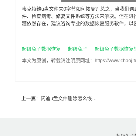
韦克特维u盘文件夹0字节如何恢复？总之，当我们遇
件、检查病毒、修复文件系统等方法来解决。但在进
题依然存在，建议咨询专业的数据恢复服务软件，以
超级兔子数据恢复
超级兔子
超级兔子数据恢复
本文为原创，转载请注明原网址：https://www.chaojituzi.n
上一篇：
闪迪u盘文件删除怎么恢复,闪迪u盘数据恢复教程
超级兔子数据恢