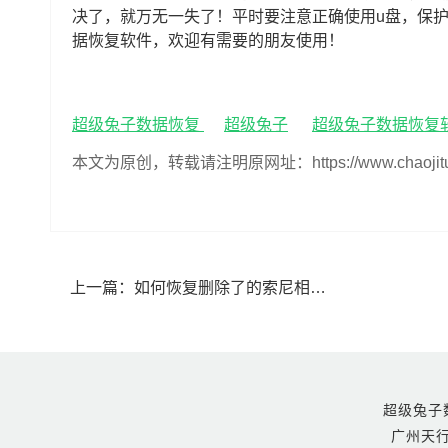
决了，就万无一失了！平时要注意正确使用u盘，保
据恢复软件，欢迎有需要的朋友使用！
超级兔子数据恢复
超级兔子
超级兔子数据恢复
本文为原创，转载请注明原网址：https://www.chaojituzi.n
上一篇：
如何恢复删除了的索尼相机内存卡视频,索尼相机内存卡视频怎么恢复
超级兔子数据恢
广州天行