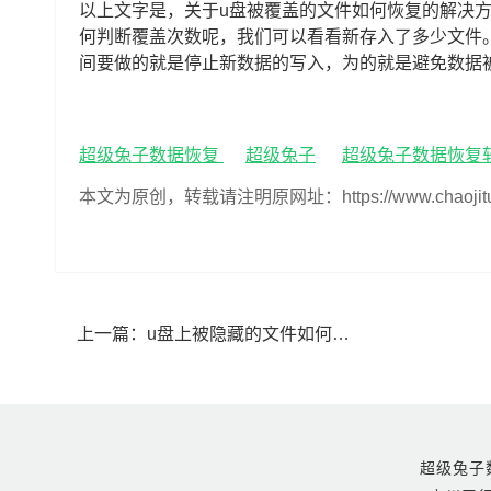
以上文字是，关于u盘被覆盖的文件如何恢复的解决
何判断覆盖次数呢，我们可以看看新存入了多少文件
间要做的就是停止新数据的写入，为的就是避免数据
超级兔子数据恢复
超级兔子
超级兔子数据恢复
本文为原创，转载请注明原网址：https://www.chaojituzi.ne
上一篇：
u盘上被隐藏的文件如何恢复,u盘里的文件被隐藏了怎么恢复正常
超级兔子数据恢